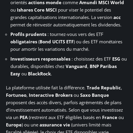
orientés
actions monde
comme
Amundi MSCI World
ou
Ishares Core MSCI
pour viser le potentiel des
grandes capitalisations internationales. La version
acc
permet de réinvestir automatiquement les dividendes.
Profils prudents
: tournez-vous vers des ETF
obligataires
(
Bond UCITS ETF
) ou des ETF monétaires
pour amortir les variations du marché.
Investisseurs responsables
: choisissez des ETF
ESG
ou
durables, disponibles chez
Vanguard
,
BNP Paribas
Easy
ou
BlackRock
.
La plateforme utilisée fait la différence.
Trade Republic
,
Fortuneo
,
Interactive Brokers
ou
Saxo Banque
proposent des accès divers, parfois agrémentés de plans
d’investissement automatisés. Selon que vous investissez
via un
PEA
(restreint aux ETF éligibles basés en
France
ou
Europe
) ou une
assurance vie
(univers limité mais
fiscalité allégée), le choix des ETF disponibles varie.