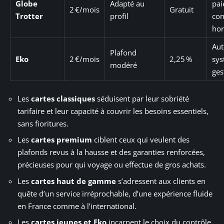
Globe
Adapté au
pai
2 €/mois
Gratuit
Trotter
profil
co
hor
Aut
Plafond
Eko
2 €/mois
2,25 %
sys
modéré
ges
Les
cartes classiques
séduisent par leur sobriété
tarifaire et leur capacité à couvrir les besoins essentiels,
sans fioritures.
Les
cartes premium
ciblent ceux qui veulent des
plafonds revus à la hausse et des garanties renforcées,
précieuses pour qui voyage ou effectue de gros achats.
Les
cartes haut de gamme
s’adressent aux clients en
quête d’un service irréprochable, d’une expérience fluide
en France comme à l’international.
Les
cartes jeunes et Eko
incarnent le choix du contrôle