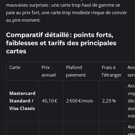
mauvaises surprises : une carte trop haut de gamme se
paie au prix fort, une carte trop modeste risque de coincer
au pire moment.
Comparatif détaillé : points forts,
faiblesses et tarifs des principales
cartes
Carte
Prix
Plafond
Frais à
Ass
annuel
paiement
l’étranger
ser
Ass
Mastercard
voy
Standard /
45,10 €
2 600 €/mois
2,25 %
déc
Visa Classic
ass
méd
Ass
ren