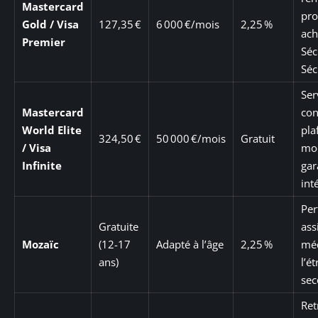
Mastercard
pro
Gold / Visa
127,35 €
6 000 €/mois
2,25 %
ach
Premier
Séc
Sé
Ser
Mastercard
con
World Elite
pla
324,50 €
50 000 €/mois
Gratuit
/ Visa
mod
Infinite
gar
int
Per
Gratuite
ass
Mozaïc
(12-17
Adapté à l’âge
2,25 %
méd
ans)
l’é
sec
Ret