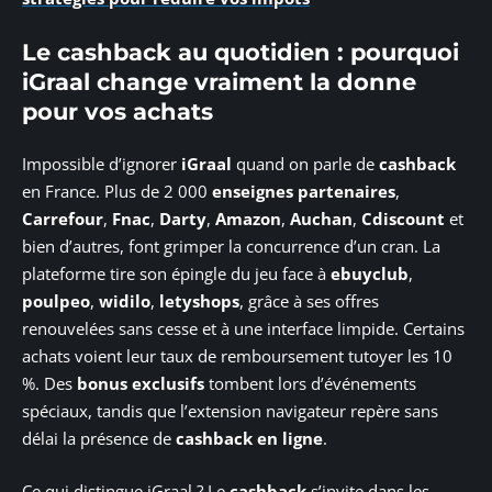
Le cashback au quotidien : pourquoi
iGraal change vraiment la donne
pour vos achats
Impossible d’ignorer
iGraal
quand on parle de
cashback
en France. Plus de 2 000
enseignes partenaires
,
Carrefour
,
Fnac
,
Darty
,
Amazon
,
Auchan
,
Cdiscount
et
bien d’autres, font grimper la concurrence d’un cran. La
plateforme tire son épingle du jeu face à
ebuyclub
,
poulpeo
,
widilo
,
letyshops
, grâce à ses offres
renouvelées sans cesse et à une interface limpide. Certains
achats voient leur taux de remboursement tutoyer les 10
%. Des
bonus exclusifs
tombent lors d’événements
spéciaux, tandis que l’extension navigateur repère sans
délai la présence de
cashback en ligne
.
Ce qui distingue iGraal ? Le
cashback
s’invite dans les