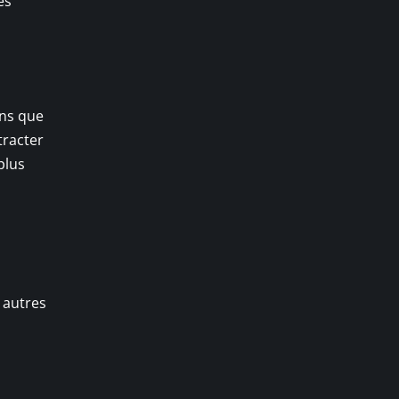
es
ens que
tracter
plus
 autres