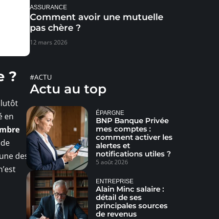
ASSURANCE
Comment avoir une mutuelle
pas chère ?
12 mars 2026
e ?
#ACTU
Actu au top
lutôt
ÉPARGNE
é en
BNP Banque Privée
embre
mes comptes :
comment activer les
 de
alertes et
notifications utiles ?
 une des
5 août 2026
n’est
ENTREPRISE
Alain Minc salaire :
détail de ses
principales sources
de revenus