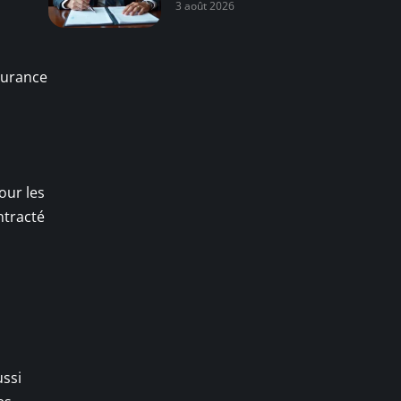
3 août 2026
ssurance
pour les
ntracté
ussi