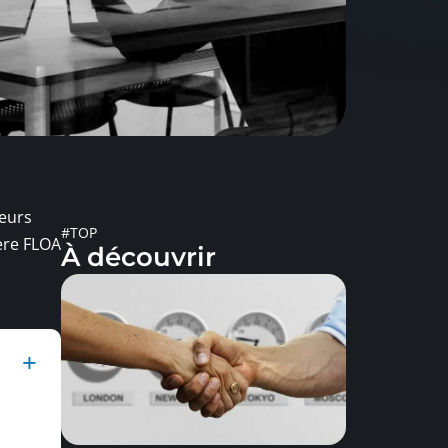
ieurs
#TOP
ière FLOA
À découvrir