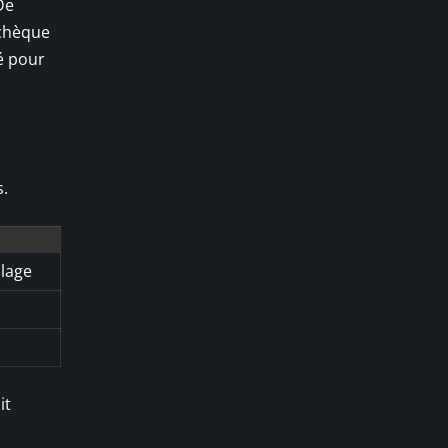
De
 chèque
té pour
s.
olage
it