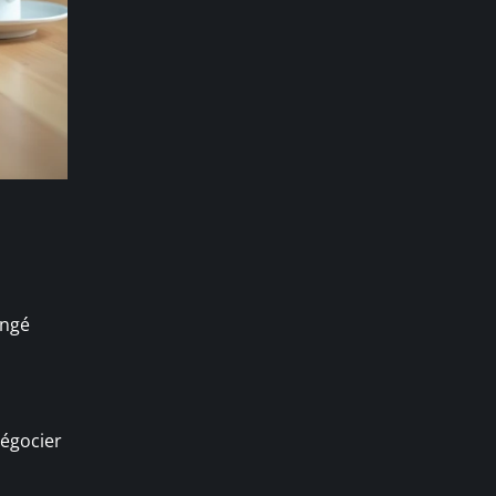
angé
négocier