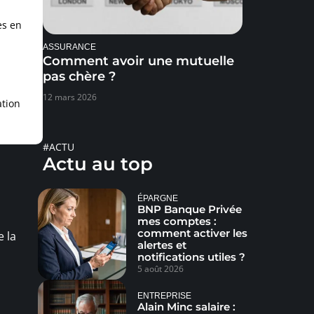
es en
ASSURANCE
Comment avoir une mutuelle
pas chère ?
12 mars 2026
ation
#ACTU
Actu au top
ÉPARGNE
BNP Banque Privée
mes comptes :
comment activer les
e la
alertes et
notifications utiles ?
5 août 2026
ENTREPRISE
Alain Minc salaire :