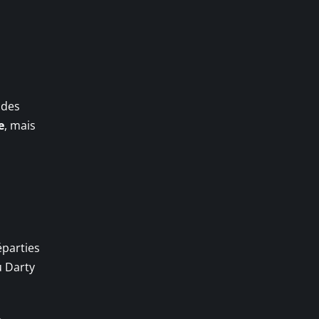
 des
e
, mais
parties
u Darty