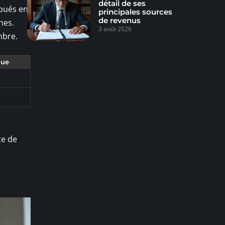
détail de ses
ibués en
principales sources
de revenus
nes.
3 août 2026
mbre.
que
te de