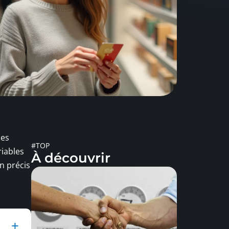
ces
#TOP
riables
À découvrir
en précis