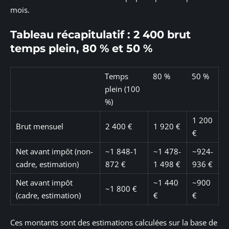
mois.
Tableau récapitulatif : 2 400 brut
temps plein, 80 % et 50 %
Temps
80 %
50 %
plein (100
%)
1 200
Brut mensuel
2 400 €
1 920 €
€
Net avant impôt (non-
~1 848-1
~1 478-
~924-
cadre, estimation)
872 €
1 498 €
936 €
Net avant impôt
~1 440
~900
~1 800 €
(cadre, estimation)
€
€
Ces montants sont des estimations calculées sur la base de