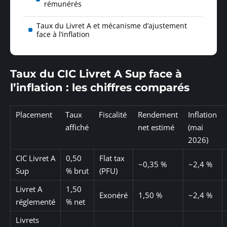
rémunérés
Taux du Livret A et mécanisme d’ajustement
face à l’inflation
Taux du CIC Livret A Sup face à
l’inflation : les chiffres comparés
Placement
Taux
Fiscalité
Rendement
Inflation
affiché
net estimé
(mai
2026)
CIC Livret A
0,50
Flat tax
~0,35 %
~2,4 %
Sup
% brut
(PFU)
Livret A
1,50
Exonéré
1,50 %
~2,4 %
réglementé
% net
Livrets