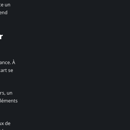
ce un
rend
r
ance. À
cart se
rs, un
éléments
ux de