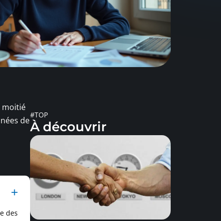
 moitié
#TOP
nnées de
À découvrir
le des