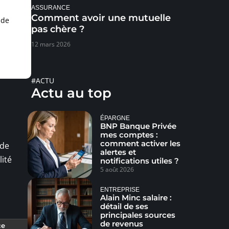
ASSURANCE
Comment avoir une mutuelle
 de
pas chère ?
12 mars 2026
#ACTU
Actu au top
ÉPARGNE
BNP Banque Privée
mes comptes :
comment activer les
 de
alertes et
lité
notifications utiles ?
5 août 2026
ENTREPRISE
Alain Minc salaire :
détail de ses
principales sources
de revenus
ce