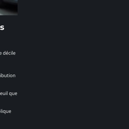
es
e décile
ribution
euil que
lique