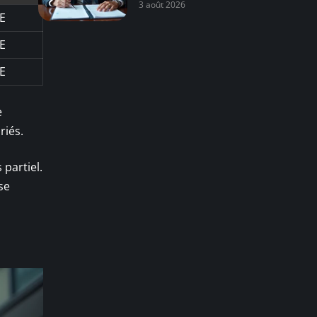
3 août 2026
E
E
E
e
riés.
 partiel.
se